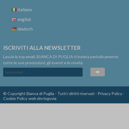
italiano
english
deutsch
ISCRIVITI ALLA NEWSLETTER
Lascia la tua email, BIANCA DI PUGLIA ti invierà periodicamente
tutte le sue promozioni, gli eventi e le novità.
© Copyright Bianca di Puglia - Tutti i diritti riservati -
Privacy Policy
-
Cookie Policy
web dev
logovia