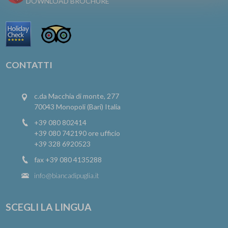
DOWNLOAD BROCHURE
CONTATTI
c.da Macchia di monte, 277
70043 Monopoli (Bari) Italia
+39 080 802414
+39 080 742190
ore ufficio
+39 328 6920523
fax +39 080 4135288
info@biancadipuglia.it
SCEGLI LA LINGUA