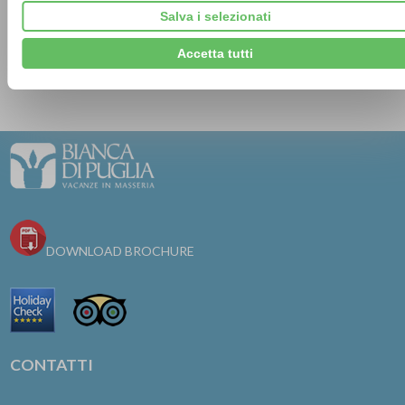
Cisternino, uno dei borghi più belli d'Italia
Salva i selezionati
Salento e Lecce capitale mondiale del
Accetta tutti
Barocco
DOWNLOAD BROCHURE
CONTATTI