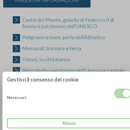
MAGGIORI INFORMAZIONI
Castel del Monte, gioiello di Federico II di
Svevia e patrimonio dell'UNESCO
Polignano a mare, perla dell'Adriatico
Monopoli, tra mare e terra
Ostuni, la città bianca
Alberobello, patrimonio dell'Unesco e capitale
mondiale dei trulli
Gestisci il consenso dei cookie
Martina Franca, centro del noto festival lirico
Necessari
Locorotondo, la città delle cummerse
Castellana Grotte, la città delle grotte
Conversano, città d'arte e di storia
Rifiuta