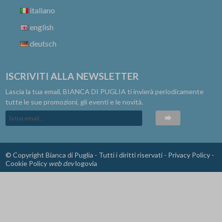
italiano
english
deutsch
ISCRIVITI ALLA NEWSLETTER
Lascia la tua email, BIANCA DI PUGLIA ti invierà periodicamente
tutte le sue promozioni, gli eventi e le novità.
© Copyright Bianca di Puglia - Tutti i diritti riservati -
Privacy Policy
-
Cookie Policy
web dev
logovia