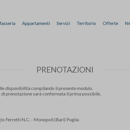
asseria
Appartamenti
Servizi
Territorio
Offerte
N
PRENOTAZIONI
lle disponibilità compilando il presente modulo.
a di prenotazione sarà confermata il prima possibile.
o Ferretti N.C. - Monopoli (Bari) Puglia