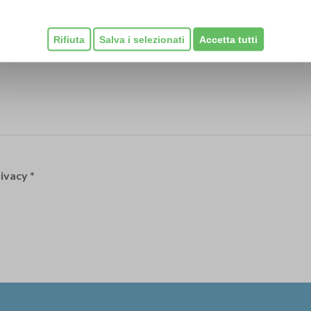
Rifiuta
Salva i selezionati
Accetta tutti
rivacy
*