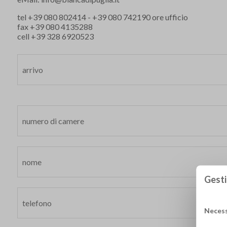
tel
+39 080 802414
-
+39 080 742190
ore ufficio
fax +39 080 4135288
cell
+39 328 6920523
Gesti
Necess