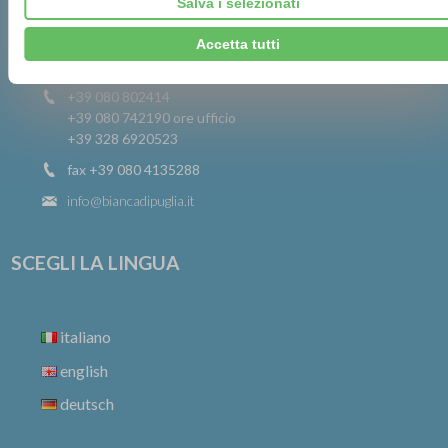
Salva i selezionati
c.da Macchia di monte, 277
Accetta tutti
70043 Monopoli (Bari) Italia
+39 080 802414
+39 080 742190
ore ufficio
+39 328 6920523
fax +39 080 4135288
info@biancadipuglia.it
SCEGLI LA LINGUA
italiano
english
deutsch